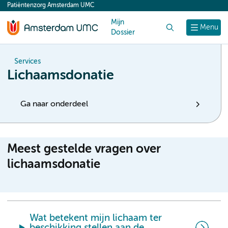
Patiëntenzorg Amsterdam UMC
content
Mijn
Zoek
Menu
Dossier
Services
Lichaamsdonatie
Ga naar onderdeel
Meest gestelde vragen over
lichaamsdonatie
Wat betekent mijn lichaam ter
beschikking stellen aan de