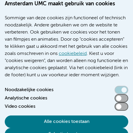
Over Amsterdam UMC
Amsterdam UMC maakt gebruik van cookies
Nieuws
Research
Sommige van deze cookies zijn functioneel of technisch
Educatie locatie AMC
noodzakelijk. Andere gebruiken we om de website te
Educatie locatie VUmc
verbeteren. Ook gebruiken we cookies voor het tonen
van filmpjes en animaties. Door op "cookies accepteren"
te klikken gaat u akkoord met het gebruik van alle cookies
zoals omschreven in ons
cookiebeleid
. Kiest u voor
Verwijzen & diagnostiek
"cookies weigeren", dan worden alleen nog functionele en
analytische cookies geplaatst. Via het cookiebeleid (link in
de footer) kunt u uw voorkeur ieder moment wijzigen.
Noodzakelijke cookies
Toegankelijkheidsverklaring
Analytische cookies
Responsible disclosure
Video cookies
Algemene privacyverklaring
Cookieverklaring
Alle cookies toestaan
Disclaimer