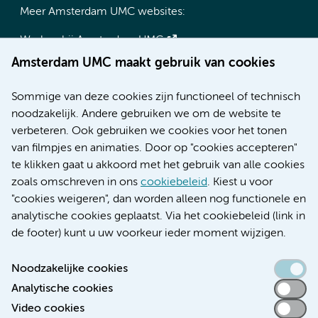
Meer Amsterdam UMC websites:
Werken bij Amsterdam UMC
Over Amsterdam UMC
Amsterdam UMC maakt gebruik van cookies
Nieuws
Research
Sommige van deze cookies zijn functioneel of technisch
Educatie locatie AMC
noodzakelijk. Andere gebruiken we om de website te
Educatie locatie VUmc
verbeteren. Ook gebruiken we cookies voor het tonen
van filmpjes en animaties. Door op "cookies accepteren"
te klikken gaat u akkoord met het gebruik van alle cookies
zoals omschreven in ons
cookiebeleid
. Kiest u voor
Verwijzen & diagnostiek
"cookies weigeren", dan worden alleen nog functionele en
analytische cookies geplaatst. Via het cookiebeleid (link in
de footer) kunt u uw voorkeur ieder moment wijzigen.
Noodzakelijke cookies
Toegankelijkheidsverklaring
Analytische cookies
Responsible disclosure
Video cookies
Algemene privacyverklaring