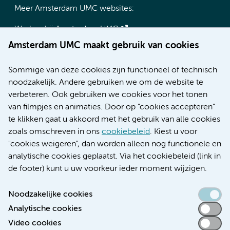
Meer Amsterdam UMC websites:
Werken bij Amsterdam UMC
Over Amsterdam UMC
Amsterdam UMC maakt gebruik van cookies
Nieuws
Research
Sommige van deze cookies zijn functioneel of technisch
Educatie locatie AMC
noodzakelijk. Andere gebruiken we om de website te
Educatie locatie VUmc
verbeteren. Ook gebruiken we cookies voor het tonen
van filmpjes en animaties. Door op "cookies accepteren"
te klikken gaat u akkoord met het gebruik van alle cookies
zoals omschreven in ons
cookiebeleid
. Kiest u voor
Verwijzen & diagnostiek
"cookies weigeren", dan worden alleen nog functionele en
analytische cookies geplaatst. Via het cookiebeleid (link in
de footer) kunt u uw voorkeur ieder moment wijzigen.
Noodzakelijke cookies
Toegankelijkheidsverklaring
Analytische cookies
Responsible disclosure
Video cookies
Algemene privacyverklaring