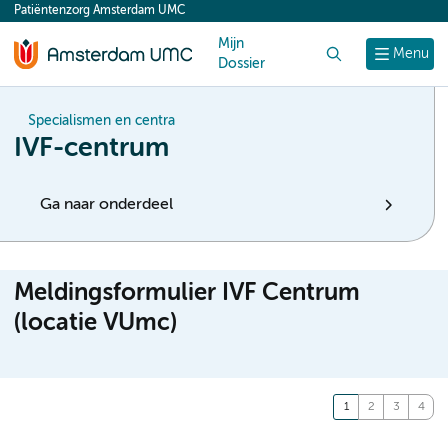
Patiëntenzorg Amsterdam UMC
content
Mijn
Zoek
Menu
Dossier
Specialismen en centra
IVF-centrum
Ga naar onderdeel
Meldingsformulier IVF Centrum
(locatie VUmc)