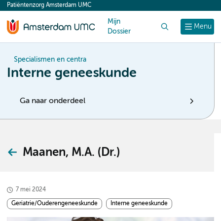
Patiëntenzorg Amsterdam UMC
content
Mijn
Zoek
Menu
Dossier
Specialismen en centra
Interne geneeskunde
Ga naar onderdeel
Maanen, M.A. (Dr.)
7 mei 2024
Geriatrie/Ouderengeneeskunde
Interne geneeskunde