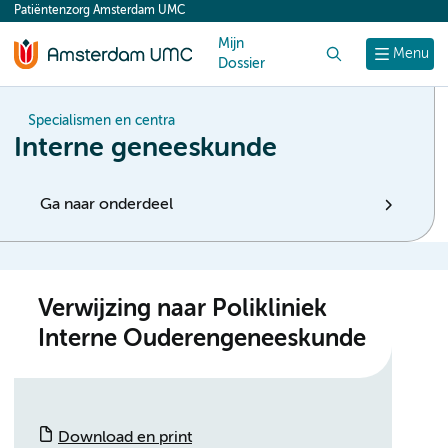
Patiëntenzorg Amsterdam UMC
content
Mijn
Zoek
Menu
Dossier
Specialismen en centra
Interne geneeskunde
Ga naar onderdeel
Verwijzing naar Polikliniek
Interne Ouderengeneeskunde
Download en print