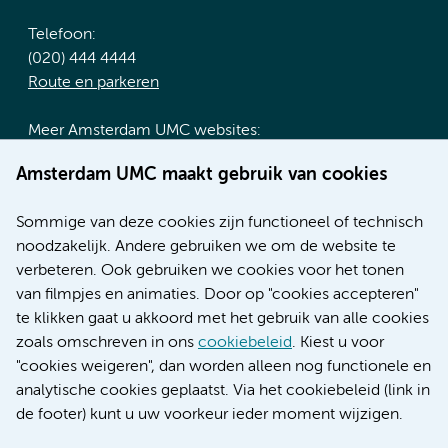
Telefoon:
(020) 444 4444
Route en parkeren
Meer Amsterdam UMC websites:
Werken bij Amsterdam UMC
Amsterdam UMC maakt gebruik van cookies
Over Amsterdam UMC
Nieuws
Sommige van deze cookies zijn functioneel of technisch
Research
noodzakelijk. Andere gebruiken we om de website te
Educatie locatie AMC
verbeteren. Ook gebruiken we cookies voor het tonen
Educatie locatie VUmc
van filmpjes en animaties. Door op "cookies accepteren"
te klikken gaat u akkoord met het gebruik van alle cookies
zoals omschreven in ons
cookiebeleid
. Kiest u voor
"cookies weigeren", dan worden alleen nog functionele en
Verwijzen & diagnostiek
analytische cookies geplaatst. Via het cookiebeleid (link in
de footer) kunt u uw voorkeur ieder moment wijzigen.