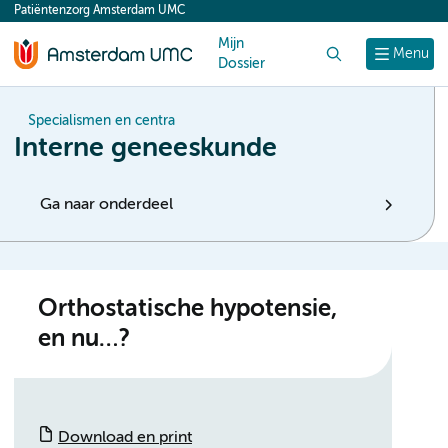
Patiëntenzorg Amsterdam UMC
content
Mijn
Zoek
Menu
Dossier
Specialismen en centra
Interne geneeskunde
Ga naar onderdeel
Orthostatische hypotensie,
en nu…?
Download en print