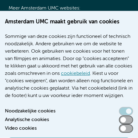
Meer Amsterdam UMC websites:
Werken bij Amsterdam UMC
Amsterdam UMC maakt gebruik van cookies
Over Amsterdam UMC
Nieuws
Sommige van deze cookies zijn functioneel of technisch
Research
noodzakelijk. Andere gebruiken we om de website te
Educatie locatie AMC
verbeteren. Ook gebruiken we cookies voor het tonen
Educatie locatie VUmc
van filmpjes en animaties. Door op "cookies accepteren"
te klikken gaat u akkoord met het gebruik van alle cookies
zoals omschreven in ons
cookiebeleid
. Kiest u voor
"cookies weigeren", dan worden alleen nog functionele en
Verwijzen & diagnostiek
analytische cookies geplaatst. Via het cookiebeleid (link in
de footer) kunt u uw voorkeur ieder moment wijzigen.
Noodzakelijke cookies
Analytische cookies
Toegankelijkheidsverklaring
Video cookies
Responsible disclosure