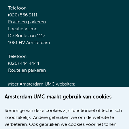
Telefoon:
(020) 566 9111
Route en parkeren
Locatie VUmc
De Boelelaan 1117
1081 HV Amsterdam
Telefoon:
(020) 444 4444
Route en parkeren
Meer Amsterdam UMC websites:
Werken bij Amsterdam UMC
Amsterdam UMC maakt gebruik van cookies
Over Amsterdam UMC
Nieuws
Sommige van deze cookies zijn functioneel of technisch
Research
noodzakelijk. Andere gebruiken we om de website te
Educatie locatie AMC
verbeteren. Ook gebruiken we cookies voor het tonen