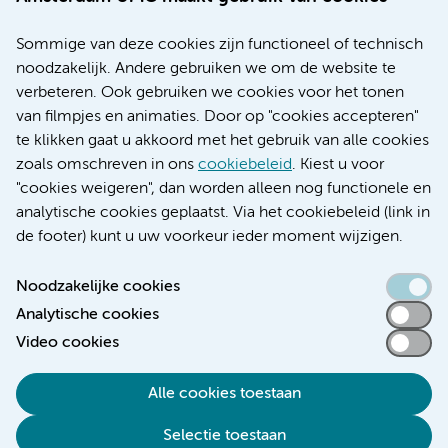
Over Amsterdam UMC
Nieuws
Sommige van deze cookies zijn functioneel of technisch
Research
noodzakelijk. Andere gebruiken we om de website te
Educatie locatie AMC
verbeteren. Ook gebruiken we cookies voor het tonen
Educatie locatie VUmc
van filmpjes en animaties. Door op "cookies accepteren"
te klikken gaat u akkoord met het gebruik van alle cookies
zoals omschreven in ons
cookiebeleid
. Kiest u voor
"cookies weigeren", dan worden alleen nog functionele en
Verwijzen & diagnostiek
analytische cookies geplaatst. Via het cookiebeleid (link in
de footer) kunt u uw voorkeur ieder moment wijzigen.
Noodzakelijke cookies
Analytische cookies
Toegankelijkheidsverklaring
Video cookies
Responsible disclosure
Algemene privacyverklaring
Alle cookies toestaan
Cookieverklaring
Selectie toestaan
Disclaimer