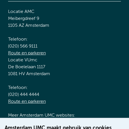
Locatie AMC
Meibergdreef 9
1105 AZ Amsterdam
Telefoon:
(020) 566 9111
Route en parkeren
Locatie VUmc
De Boelelaan 1117
1081 HV Amsterdam
Telefoon:
(020) 444 4444
Route en parkeren
Meer Amsterdam UMC websites:
Werken bij Amsterdam UMC
Amsterdam UMC maakt gebruik van cookies