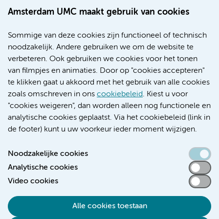
Werken bij Amsterdam UMC
Amsterdam UMC maakt gebruik van cookies
Over Amsterdam UMC
Nieuws
Sommige van deze cookies zijn functioneel of technisch
Research
noodzakelijk. Andere gebruiken we om de website te
Educatie locatie AMC
verbeteren. Ook gebruiken we cookies voor het tonen
Educatie locatie VUmc
van filmpjes en animaties. Door op "cookies accepteren"
te klikken gaat u akkoord met het gebruik van alle cookies
zoals omschreven in ons
cookiebeleid
. Kiest u voor
"cookies weigeren", dan worden alleen nog functionele en
Verwijzen & diagnostiek
analytische cookies geplaatst. Via het cookiebeleid (link in
de footer) kunt u uw voorkeur ieder moment wijzigen.
Noodzakelijke cookies
Analytische cookies
Toegankelijkheidsverklaring
Video cookies
Responsible disclosure
Algemene privacyverklaring
Alle cookies toestaan
Cookieverklaring