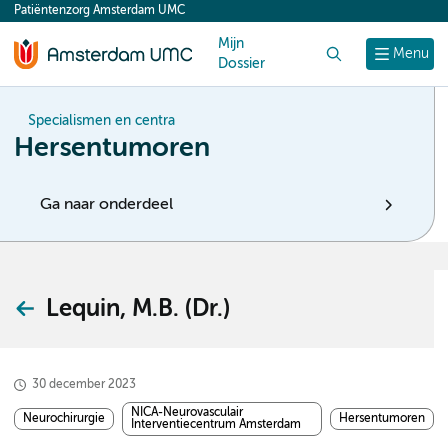
Patiëntenzorg Amsterdam UMC
content
Mijn
Zoek
Menu
Dossier
Specialismen en centra
Hersentumoren
Ga naar onderdeel
Lequin, M.B. (Dr.)
30 december 2023
NICA-Neurovasculair
Neurochirurgie
Hersentumoren
Interventiecentrum Amsterdam