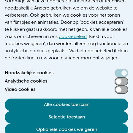
Sommige van deze cookies zijn functioneel of technisch
Research
noodzakelijk. Andere gebruiken we om de website te
Educatie locatie AMC
verbeteren. Ook gebruiken we cookies voor het tonen
Educatie locatie VUmc
van filmpjes en animaties. Door op "cookies accepteren"
te klikken gaat u akkoord met het gebruik van alle cookies
zoals omschreven in ons
cookiebeleid
. Kiest u voor
"cookies weigeren", dan worden alleen nog functionele en
Verwijzen & diagnostiek
analytische cookies geplaatst. Via het cookiebeleid (link in
de footer) kunt u uw voorkeur ieder moment wijzigen.
Noodzakelijke cookies
Analytische cookies
Toegankelijkheidsverklaring
Video cookies
Responsible disclosure
Algemene privacyverklaring
Alle cookies toestaan
Cookieverklaring
Selectie toestaan
Disclaimer
Colofon
Optionele cookies weigeren