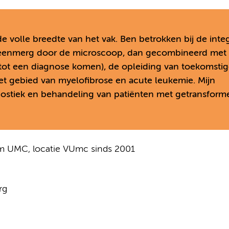
e volle breedte van het vak. Ben betrokken bij de inte
en beenmerg door de microscoop, dan gecombineerd met
ot een diagnose komen), de opleiding van toekomsti
et gebied van myelofibrose en acute leukemie. Mijn
nostiek en behandeling van patiënten met getransform
am UMC, locatie VUmc sinds 2001
rg