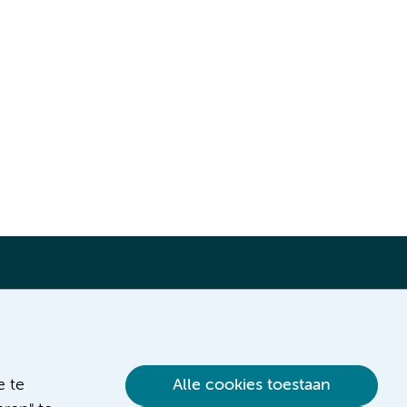
Verwijzen & diagnostiek
e te
Alle cookies toestaan