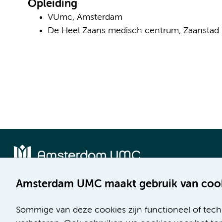
Opleiding
VUmc, Amsterdam
De Heel Zaans medisch centrum, Zaanstad
Amsterdam UMC maakt gebruik van coo
Locatie AMC
Locatie VUmc
Meibergdreef 9
De Boelelaan 1117
Sommige van deze cookies zijn functioneel of tech
1105 AZ Amsterdam
1081 HV Amsterdam