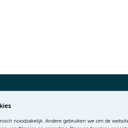
kies
Meer Amsterdam UMC websites:
nisch noodzakelijk. Andere gebruiken we om de websit
Werken bij Amsterdam UMC