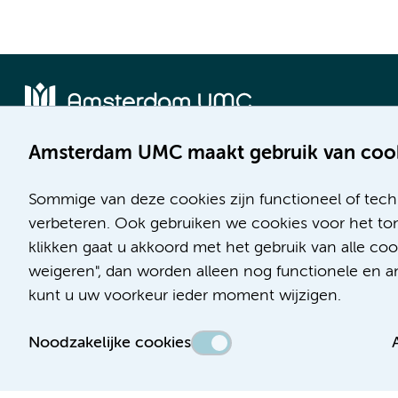
Amsterdam UMC maakt gebruik van coo
Locatie AMC
Locatie VUmc
Meibergdreef 9
De Boelelaan 1117
Sommige van deze cookies zijn functioneel of tech
1105 AZ Amsterdam
1081 HV Amsterdam
verbeteren. Ook gebruiken we cookies voor het ton
klikken gaat u akkoord met het gebruik van alle c
Telefoon:
Telefoon:
weigeren", dan worden alleen nog functionele en ana
(020) 566 9111
(020) 444 4444
kunt u uw voorkeur ieder moment wijzigen.
Route en parkeren
Route en parkeren
Noodzakelijke cookies
Toegankelijkheidsverklaring
Responsible disclosure
Algemene