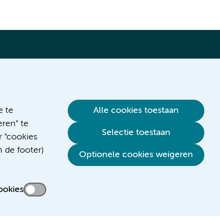
Verwijzen & diagnostiek
e te
Alle cookies toestaan
ren" te
Selectie toestaan
r "cookies
n de footer)
Optionele cookies weigeren
ookies