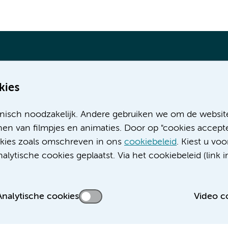
kies
Meer Amsterdam UMC websites:
nisch noodzakelijk. Andere gebruiken we om de websit
Werken bij Amsterdam UMC
en van filmpjes en animaties. Door op "cookies accepte
Over Amsterdam UMC
ookies zoals omschreven in ons
cookiebeleid
. Kiest u voo
Nieuws
lytische cookies geplaatst. Via het cookiebeleid (link i
Research
Educatie locatie AMC
Educatie locatie VUmc
Analytische cookies
Video c
 privacyverklaring
Cookieverklaring
Disclaimer
Colofon