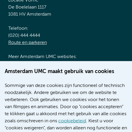
Locatie VUmc
De Boelelaan 1117
1081 HV Amsterdam
Telefoon:
(020) 444 4444
Route en parkeren
Meer Amsterdam UMC websites:
Werken bij Amsterdam UMC
Amsterdam UMC maakt gebruik van cookies
Over Amsterdam UMC
Nieuws
Sommige van deze cookies zijn functioneel of technisch
Research
noodzakelijk. Andere gebruiken we om de website te
Educatie locatie AMC
verbeteren. Ook gebruiken we cookies voor het tonen
Educatie locatie VUmc
van filmpjes en animaties. Door op "cookies accepteren"
te klikken gaat u akkoord met het gebruik van alle cookies
zoals omschreven in ons
cookiebeleid
. Kiest u voor
"cookies weigeren", dan worden alleen nog functionele en