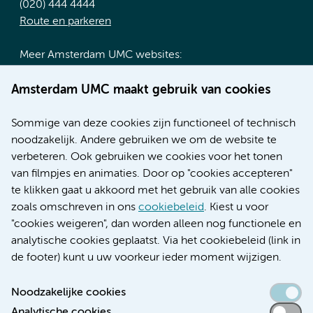
(020) 444 4444
Route en parkeren
Meer Amsterdam UMC websites:
Werken bij Amsterdam UMC
Amsterdam UMC maakt gebruik van cookies
Over Amsterdam UMC
Nieuws
Sommige van deze cookies zijn functioneel of technisch
Research
noodzakelijk. Andere gebruiken we om de website te
Educatie locatie AMC
verbeteren. Ook gebruiken we cookies voor het tonen
Educatie locatie VUmc
van filmpjes en animaties. Door op "cookies accepteren"
te klikken gaat u akkoord met het gebruik van alle cookies
zoals omschreven in ons
cookiebeleid
. Kiest u voor
"cookies weigeren", dan worden alleen nog functionele en
Verwijzen & diagnostiek
analytische cookies geplaatst. Via het cookiebeleid (link in
de footer) kunt u uw voorkeur ieder moment wijzigen.
Noodzakelijke cookies
Analytische cookies
Toegankelijkheidsverklaring