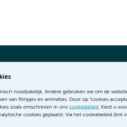
kies
Meer Amsterdam UMC websites:
nisch noodzakelijk. Andere gebruiken we om de websit
Werken bij Amsterdam UMC
en van filmpjes en animaties. Door op "cookies accepte
Over Amsterdam UMC
ookies zoals omschreven in ons
cookiebeleid
. Kiest u voo
Nieuws
lytische cookies geplaatst. Via het cookiebeleid (link i
Research
Educatie locatie AMC