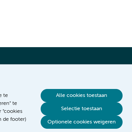
Verwijzen & diagnostiek
e te
Alle cookies toestaan
ren" te
Selectie toestaan
r "cookies
n de footer)
Optionele cookies weigeren