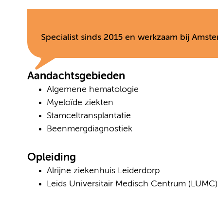
Specialist sinds 2015 en werkzaam bij Amst
Aandachtsgebieden
Algemene hematologie
Myeloïde ziekten
Stamceltransplantatie
Beenmergdiagnostiek
Opleiding
Alrijne ziekenhuis Leiderdorp
Leids Universitair Medisch Centrum (LUMC)