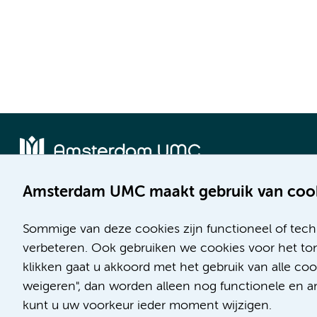
Amsterdam UMC maakt gebruik van coo
Locatie AMC
Locatie VUmc
Meibergdreef 9
De Boelelaan 1117
Sommige van deze cookies zijn functioneel of tech
1105 AZ Amsterdam
1081 HV Amsterdam
verbeteren. Ook gebruiken we cookies voor het ton
klikken gaat u akkoord met het gebruik van alle c
Telefoon:
Telefoon:
weigeren", dan worden alleen nog functionele en ana
(020) 566 9111
(020) 444 4444
kunt u uw voorkeur ieder moment wijzigen.
Route en parkeren
Route en parkeren