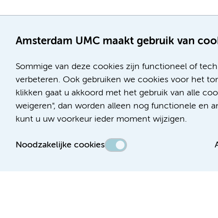
Amsterdam UMC maakt gebruik van coo
Sommige van deze cookies zijn functioneel of tech
verbeteren. Ook gebruiken we cookies voor het ton
klikken gaat u akkoord met het gebruik van alle c
Locatie AMC
Locatie VUmc
weigeren", dan worden alleen nog functionele en ana
Meibergdreef 9
De Boelelaan 1117
kunt u uw voorkeur ieder moment wijzigen.
1105 AZ Amsterdam
1081 HV Amsterdam
Noodzakelijke cookies
Telefoon:
Telefoon:
(020) 566 9111
(020) 444 4444
Route en parkeren
Route en parkeren