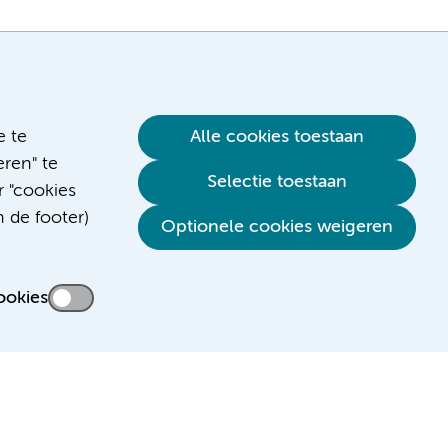
e te
Alle cookies toestaan
ren" te
Selectie toestaan
r "cookies
n de footer)
Verwijzen & diagnostiek
Optionele cookies weigeren
ookies