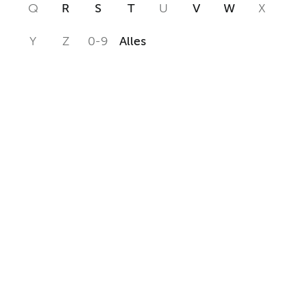
Q
R
S
T
U
V
W
X
Y
Z
0-9
Alles