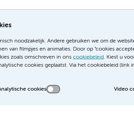
kies
nisch noodzakelijk. Andere gebruiken we om de websit
en van filmpjes en animaties. Door op "cookies accepte
ookies zoals omschreven in ons
cookiebeleid
. Kiest u voo
Meer Amsterdam UMC websites:
lytische cookies geplaatst. Via het cookiebeleid (link i
Werken bij Amsterdam UMC
Over Amsterdam UMC
Nieuws
Analytische cookies
Video c
Research
Educatie locatie AMC
Educatie locatie VUmc