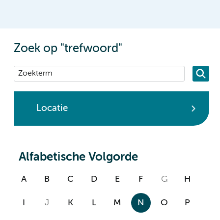
Zoek op "trefwoord"
Locatie
Alfabetische Volgorde
A
B
C
D
E
F
G
H
I
J
K
L
M
N
O
P