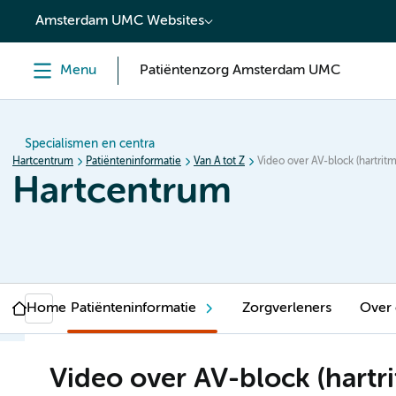
content
Amsterdam UMC Websites
Menu
Patiëntenzorg Amsterdam UMC
Specialismen en centra
Hartcentrum
Patiënteninformatie
Van A tot Z
Video over AV-block (hartritm
Hartcentrum
Home
Patiënteninformatie
Zorgverleners
Over
Video over AV-block (hartr