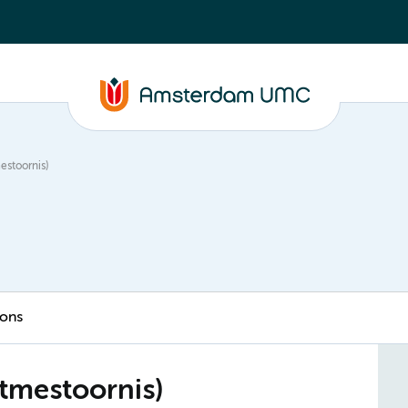
estoornis)
 ons
itmestoornis)