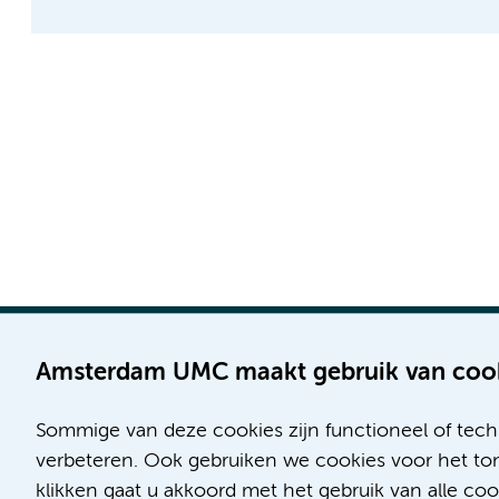
Amsterdam UMC maakt gebruik van coo
Sommige van deze cookies zijn functioneel of tech
Locatie AMC
Locatie VUmc
verbeteren. Ook gebruiken we cookies voor het ton
Meibergdreef 9
De Boelelaan 1117
klikken gaat u akkoord met het gebruik van alle c