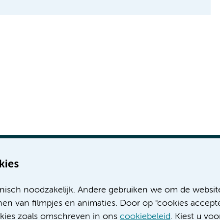
kies
nisch noodzakelijk. Andere gebruiken we om de websit
Meer Amsterdam UMC websites:
en van filmpjes en animaties. Door op "cookies accepte
ookies zoals omschreven in ons
cookiebeleid
. Kiest u voo