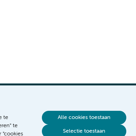
e te
Alle cookies toestaan
ren" te
Verwijzen & diagnostiek
Selectie toestaan
r "cookies