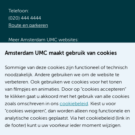
Telefoon:
(020) 444 4444
Route en parkeren
Meer Amsterdam UMC websites:
Werken bij Amsterdam UMC
Amsterdam UMC maakt gebruik van cookies
Over Amsterdam UMC
Nieuws
Sommige van deze cookies zijn functioneel of technisch
Research
noodzakelijk. Andere gebruiken we om de website te
Educatie locatie AMC
verbeteren. Ook gebruiken we cookies voor het tonen
Educatie locatie VUmc
van filmpjes en animaties. Door op "cookies accepteren"
te klikken gaat u akkoord met het gebruik van alle cookies
zoals omschreven in ons
cookiebeleid
. Kiest u voor
"cookies weigeren", dan worden alleen nog functionele en
Verwijzen & diagnostiek
analytische cookies geplaatst. Via het cookiebeleid (link in
de footer) kunt u uw voorkeur ieder moment wijzigen.