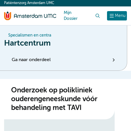
Patiëntenzorg Amsterdam UMC
content
Mijn
Zoek
Menu
Dossier
Specialismen en centra
Hartcentrum
Ga naar onderdeel
Onderzoek op polikliniek
ouderengeneeskunde vóór
behandeling met TAVI