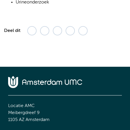
Urineonderzoek
Deel dit
Locatie AMC
Meibergdreef 9
1105 AZ Amsterdam