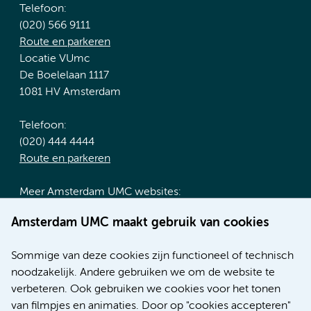
Telefoon:
(020) 566 9111
Route en parkeren
Locatie VUmc
De Boelelaan 1117
1081 HV Amsterdam
Telefoon:
(020) 444 4444
Route en parkeren
Meer Amsterdam UMC websites:
Werken bij Amsterdam UMC
Amsterdam UMC maakt gebruik van cookies
Over Amsterdam UMC
Nieuws
Sommige van deze cookies zijn functioneel of technisch
Research
noodzakelijk. Andere gebruiken we om de website te
Educatie locatie AMC
verbeteren. Ook gebruiken we cookies voor het tonen
Educatie locatie VUmc
van filmpjes en animaties. Door op "cookies accepteren"