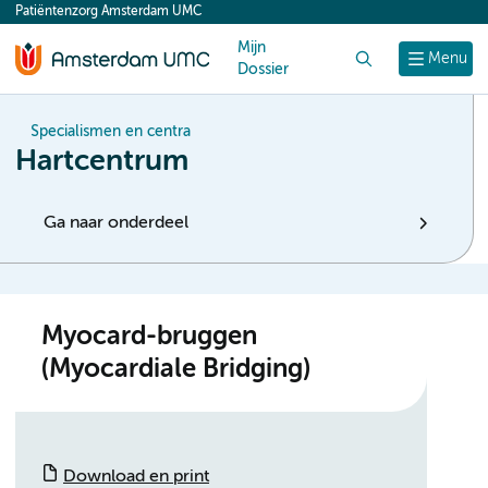
Patiëntenzorg Amsterdam UMC
content
Mijn
Zoek
Menu
Dossier
Specialismen en centra
Hartcentrum
Ga naar onderdeel
Myocard-bruggen
(Myocardiale Bridging)
Download en print