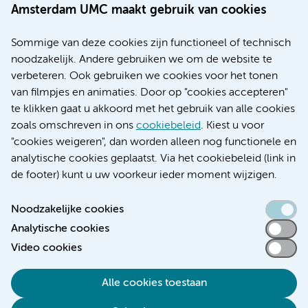
Werken bij Amsterdam UMC
Amsterdam UMC maakt gebruik van cookies
Over Amsterdam UMC
Nieuws
Sommige van deze cookies zijn functioneel of technisch
Research
noodzakelijk. Andere gebruiken we om de website te
Educatie locatie AMC
verbeteren. Ook gebruiken we cookies voor het tonen
Educatie locatie VUmc
van filmpjes en animaties. Door op "cookies accepteren"
te klikken gaat u akkoord met het gebruik van alle cookies
zoals omschreven in ons
cookiebeleid
. Kiest u voor
"cookies weigeren", dan worden alleen nog functionele en
Verwijzen & diagnostiek
analytische cookies geplaatst. Via het cookiebeleid (link in
de footer) kunt u uw voorkeur ieder moment wijzigen.
Noodzakelijke cookies
Analytische cookies
Toegankelijkheidsverklaring
Video cookies
Responsible disclosure
Algemene privacyverklaring
Alle cookies toestaan
Cookieverklaring