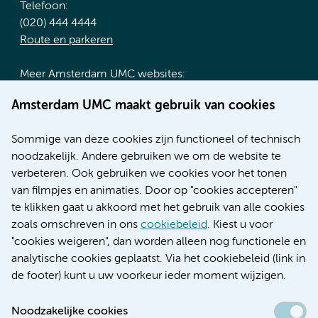
Telefoon:
(020) 444 4444
Route en parkeren
Meer Amsterdam UMC websites:
Werken bij Amsterdam UMC
Amsterdam UMC maakt gebruik van cookies
Over Amsterdam UMC
Nieuws
Sommige van deze cookies zijn functioneel of technisch
Research
noodzakelijk. Andere gebruiken we om de website te
Educatie locatie AMC
verbeteren. Ook gebruiken we cookies voor het tonen
Educatie locatie VUmc
van filmpjes en animaties. Door op "cookies accepteren"
te klikken gaat u akkoord met het gebruik van alle cookies
zoals omschreven in ons
cookiebeleid
. Kiest u voor
"cookies weigeren", dan worden alleen nog functionele en
Verwijzen & diagnostiek
analytische cookies geplaatst. Via het cookiebeleid (link in
de footer) kunt u uw voorkeur ieder moment wijzigen.
Noodzakelijke cookies