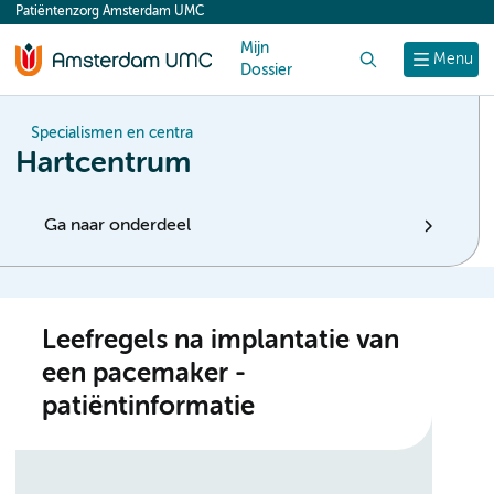
Patiëntenzorg Amsterdam UMC
content
Mijn
Zoek
Menu
Dossier
Specialismen en centra
Hartcentrum
Ga naar onderdeel
Leefregels na implantatie van
een pacemaker -
patiëntinformatie