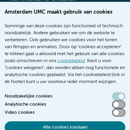
Werken bij Amsterdam UMC
Amsterdam UMC maakt gebruik van cookies
Over Amsterdam UMC
Nieuws
Sommige van deze cookies zijn functioneel of technisch
Research
noodzakelijk. Andere gebruiken we om de website te
Educatie locatie AMC
verbeteren. Ook gebruiken we cookies voor het tonen
Educatie locatie VUmc
van filmpjes en animaties. Door op "cookies accepteren"
te klikken gaat u akkoord met het gebruik van alle cookies
zoals omschreven in ons
cookiebeleid
. Kiest u voor
"cookies weigeren", dan worden alleen nog functionele en
Verwijzen & diagnostiek
analytische cookies geplaatst. Via het cookiebeleid (link in
de footer) kunt u uw voorkeur ieder moment wijzigen.
Noodzakelijke cookies
Analytische cookies
Toegankelijkheidsverklaring
Video cookies
Responsible disclosure
Algemene privacyverklaring
Alle cookies toestaan