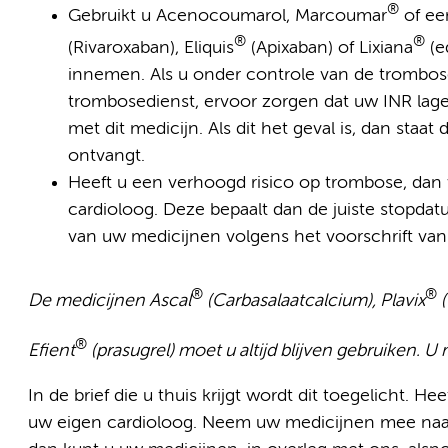
®
Gebruikt u Acenocoumarol, Marcoumar
of ee
®
®
(Rivaroxaban), Eliquis
(Apixaban) of Lixiana
(e
innemen. Als u onder controle van de trombose
trombosedienst, ervoor zorgen dat uw INR lage
met dit medicijn. Als dit het geval is, dan staat
ontvangt.
Heeft u een verhoogd risico op trombose, da
cardioloog. Deze bepaalt dan de juiste stopda
van uw medicijnen volgens het voorschrift van 
®
®
De medicijnen Ascal
(Carbasalaatcalcium), Plavix
(
®
Efient
(prasugrel) moet u altijd blijven gebruiken. 
In de brief die u thuis krijgt wordt dit toegelicht. 
uw eigen cardioloog. Neem uw medicijnen mee naar 