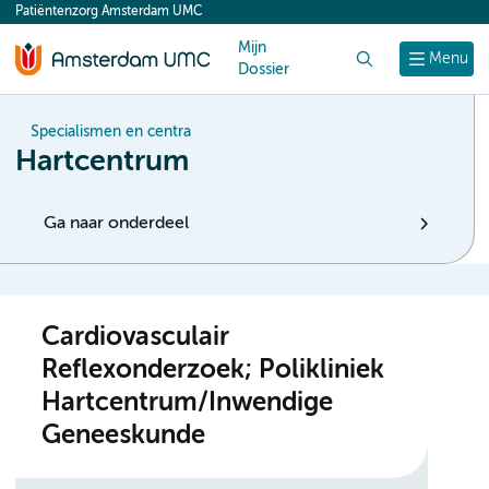
Patiëntenzorg Amsterdam UMC
content
Mijn
Zoek
Menu
Dossier
Specialismen en centra
Hartcentrum
Ga naar onderdeel
Cardiovasculair
Reflexonderzoek; Polikliniek
Hartcentrum/Inwendige
Geneeskunde