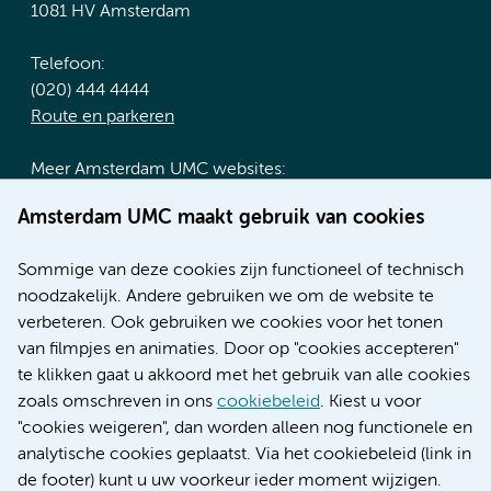
1081 HV Amsterdam
Telefoon:
(020) 444 4444
Route en parkeren
Meer Amsterdam UMC websites:
Werken bij Amsterdam UMC
Amsterdam UMC maakt gebruik van cookies
Over Amsterdam UMC
Nieuws
Sommige van deze cookies zijn functioneel of technisch
Research
noodzakelijk. Andere gebruiken we om de website te
Educatie locatie AMC
verbeteren. Ook gebruiken we cookies voor het tonen
Educatie locatie VUmc
van filmpjes en animaties. Door op "cookies accepteren"
te klikken gaat u akkoord met het gebruik van alle cookies
zoals omschreven in ons
cookiebeleid
. Kiest u voor
"cookies weigeren", dan worden alleen nog functionele en
Verwijzen & diagnostiek
analytische cookies geplaatst. Via het cookiebeleid (link in
de footer) kunt u uw voorkeur ieder moment wijzigen.