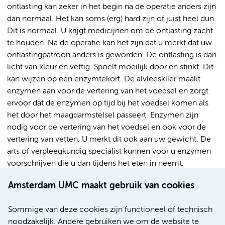
ontlasting kan zeker in het begin na de operatie anders zijn
dan normaal. Het kan soms (erg) hard zijn of juist heel dun.
Dit is normaal. U krijgt medicijnen om de ontlasting zacht
te houden. Na de operatie kan het zijn dat u merkt dat uw
ontlastingpatroon anders is geworden. De ontlasting is dan
licht van kleur en vettig. Spoelt moeilijk door en stinkt. Dit
kan wijzen op een enzymtekort. De alvleesklier maakt
enzymen aan voor de vertering van het voedsel en zorgt
ervoor dat de enzymen op tijd bij het voedsel komen als
het door het maagdarmstelsel passeert. Enzymen zijn
nodig voor de vertering van het voedsel en ook voor de
vertering van vetten. U merkt dit ook aan uw gewicht. De
arts of verpleegkundig specialist kunnen voor u enzymen
voorschrijven die u dan tijdens het eten in neemt.
Amsterdam UMC maakt gebruik van cookies
Complicaties
Sommige van deze cookies zijn functioneel of technisch
Geen enkele operatie is zonder risico’s. Zo is er ook bij een
noodzakelijk. Andere gebruiken we om de website te
operatie aan de alvleesklier kans op algemene