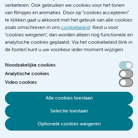
verbeteren. Ook gebruiken we cookies voor het tonen
complicaties van een operatie, zoals trombose,
van filmpjes en animaties. Door op "cookies accepteren"
longontsteking, een nabloeding of een wondinfectie.
te klikken gaat u akkoord met het gebruik van alle cookies
Wondinfecties zijn ontstekingen van de huid op de plaats
zoals omschreven in ons
cookiebeleid
. Kiest u voor
van de wond en komen bij ongeveer 1 op de 5 patiënten
"cookies weigeren", dan worden alleen nog functionele en
voor. De verschijnselen zijn roodheid van de huid, pijn
analytische cookies geplaatst. Via het cookiebeleid (link in
en/of het lekken van wondvocht, soms krijgt de patiënt
de footer) kunt u uw voorkeur ieder moment wijzigen.
hierbij ook koortsachtige klachten.
Bij een operatie aan de alvleesklier kunnen zich ook
Noodzakelijke cookies
specifieke complicaties voordoen, waaronder:
Analytische cookies
Video cookies
Gastroparese (tijdelijke vertraagde
maagontlediging)
Alle cookies toestaan
Het kan voorkomen dat na de operatie geen of zeer
Selectie toestaan
langzame passage van voedsel door het maagdarmstelsel
ontstaat. De kans hierop is 30%. U merkt dat doordat u
Optionele cookies weigeren
spontaan veel moet braken. Deze klacht is erg lastig en
kan een tijdje aanhouden, maar herstelt meestal weer