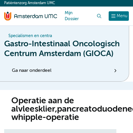
Patiëntenzorg Amsterdam UMC
content
Mijn
Zoek
Menu
Dossier
Specialismen en centra
Gastro-Intestinaal Oncologisch
Centrum Amsterdam (GIOCA)
Ga naar onderdeel
Operatie aan de
alvleesklier,pancreatoduodene
whipple-operatie