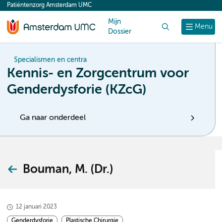
Patiëntenzorg Amsterdam UMC
content
Mijn
Zoek
Menu
Dossier
Specialismen en centra
Kennis- en Zorgcentrum voor
Genderdysforie (KZcG)
Ga naar onderdeel
Bouman, M. (Dr.)
12 januari 2023
Genderdysforie
Plastische Chirurgie