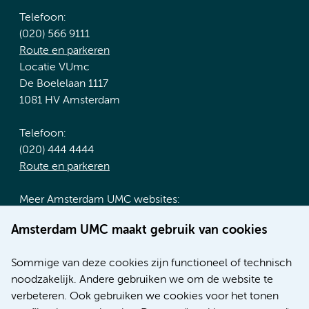
Telefoon:
(020) 566 9111
Route en parkeren
Locatie VUmc
De Boelelaan 1117
1081 HV Amsterdam
Telefoon:
(020) 444 4444
Route en parkeren
Meer Amsterdam UMC websites:
Werken bij Amsterdam UMC
Amsterdam UMC maakt gebruik van cookies
Over Amsterdam UMC
Nieuws
Sommige van deze cookies zijn functioneel of technisch
Research
noodzakelijk. Andere gebruiken we om de website te
Educatie locatie AMC
verbeteren. Ook gebruiken we cookies voor het tonen