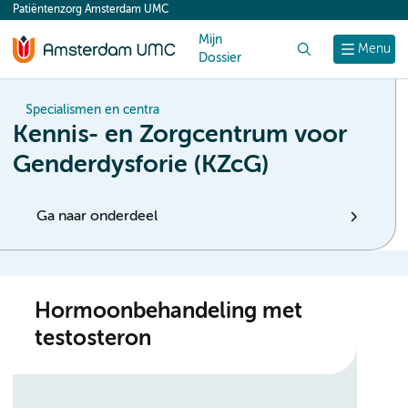
Patiëntenzorg Amsterdam UMC
content
Mijn
Zoek
Menu
Dossier
Specialismen en centra
Kennis- en Zorgcentrum voor
Genderdysforie (KZcG)
Ga naar onderdeel
Hormoonbehandeling met
testosteron