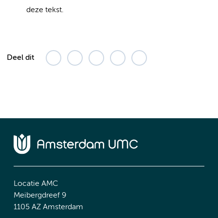
deze tekst.
Deel dit
Locatie AMC
Meibergdreef 9
1105 AZ Amsterdam