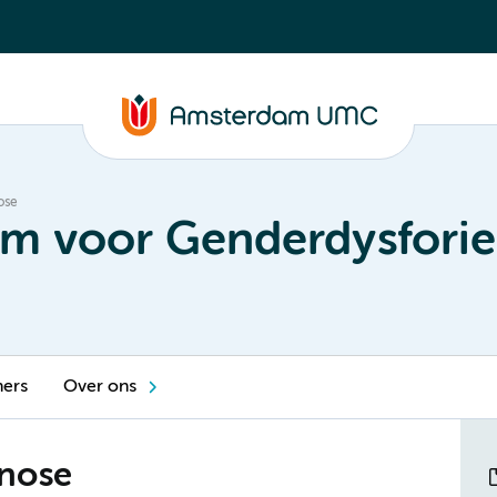
ose
um voor Genderdysforie
ners
Over ons
gnose