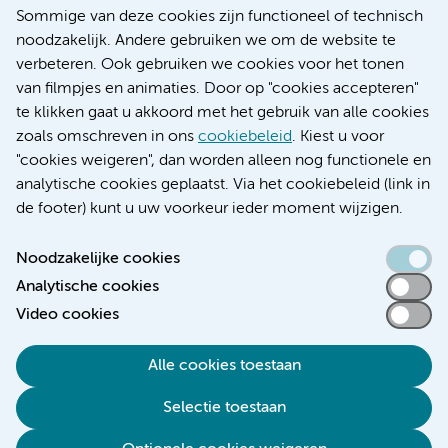
Nieuws
Sommige van deze cookies zijn functioneel of technisch
Research
noodzakelijk. Andere gebruiken we om de website te
Educatie locatie AMC
verbeteren. Ook gebruiken we cookies voor het tonen
Educatie locatie VUmc
van filmpjes en animaties. Door op "cookies accepteren"
te klikken gaat u akkoord met het gebruik van alle cookies
zoals omschreven in ons
cookiebeleid
. Kiest u voor
"cookies weigeren", dan worden alleen nog functionele en
Verwijzen & diagnostiek
analytische cookies geplaatst. Via het cookiebeleid (link in
de footer) kunt u uw voorkeur ieder moment wijzigen.
Noodzakelijke cookies
Analytische cookies
Toegankelijkheidsverklaring
Video cookies
Responsible disclosure
Algemene privacyverklaring
Alle cookies toestaan
Cookieverklaring
Selectie toestaan
Disclaimer
Colofon