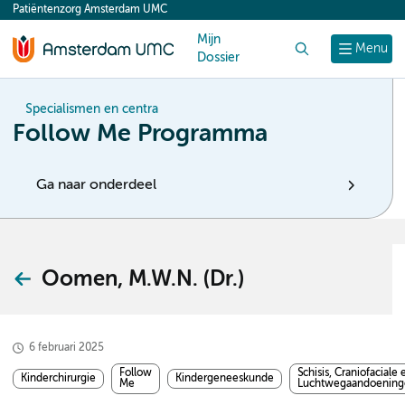
Patiëntenzorg Amsterdam UMC
content
Mijn
Zoek
Menu
Dossier
Specialismen en centra
Follow Me Programma
Ga naar onderdeel
Oomen, M.W.N. (Dr.)
6 februari 2025
Follow
Schisis, Craniofaciale 
Kinderchirurgie
Kindergeneeskunde
Me
Luchtwegaandoening