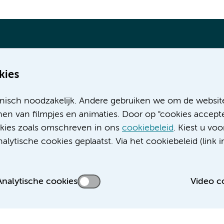
kies
Meer Amsterdam UMC websites:
nisch noodzakelijk. Andere gebruiken we om de websit
Werken bij Amsterdam UMC
en van filmpjes en animaties. Door op "cookies accepte
Over Amsterdam UMC
ookies zoals omschreven in ons
cookiebeleid
. Kiest u voo
Nieuws
lytische cookies geplaatst. Via het cookiebeleid (link i
Research
Educatie locatie AMC
Educatie locatie VUmc
Analytische cookies
Video c
 privacyverklaring
Cookieverklaring
Disclaimer
Colofon