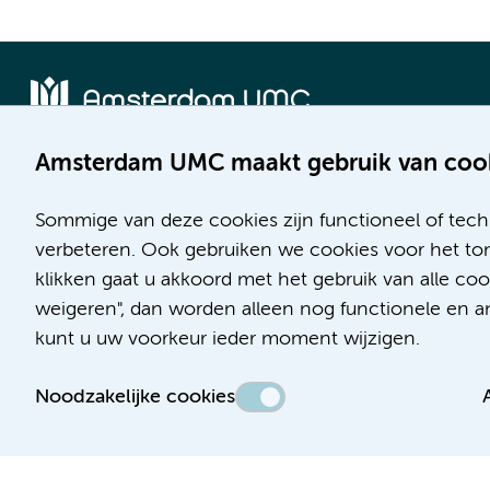
Amsterdam UMC maakt gebruik van coo
Locatie AMC
Locatie VUmc
Meibergdreef 9
De Boelelaan 1117
Sommige van deze cookies zijn functioneel of tech
1105 AZ Amsterdam
1081 HV Amsterdam
verbeteren. Ook gebruiken we cookies voor het ton
klikken gaat u akkoord met het gebruik van alle c
Telefoon:
Telefoon:
weigeren", dan worden alleen nog functionele en ana
(020) 566 9111
(020) 444 4444
kunt u uw voorkeur ieder moment wijzigen.
Route en parkeren
Route en parkeren
Noodzakelijke cookies
Toegankelijkheidsverklaring
Responsible disclosure
Algemene