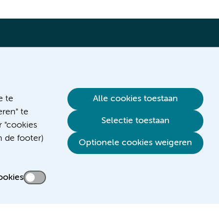
Verwijzen & diagnostiek
e te
Alle cookies toestaan
ren" te
Selectie toestaan
r "cookies
n de footer)
Optionele cookies weigeren
ookies