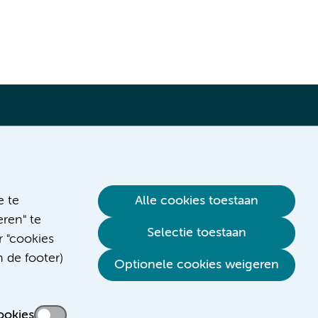
Verwijzen & diagnostiek
e te
Alle cookies toestaan
ren" te
Selectie toestaan
r "cookies
n de footer)
Optionele cookies weigeren
ookies