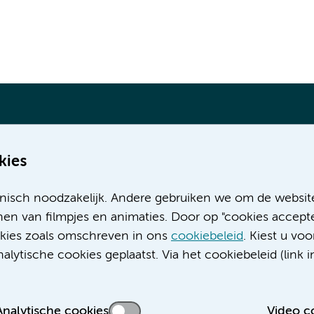
kies
Meer Amsterdam UMC websites:
nisch noodzakelijk. Andere gebruiken we om de websit
Werken bij Amsterdam UMC
en van filmpjes en animaties. Door op "cookies accepte
Over Amsterdam UMC
ookies zoals omschreven in ons
cookiebeleid
. Kiest u voo
Nieuws
lytische cookies geplaatst. Via het cookiebeleid (link i
Research
Educatie locatie AMC
Educatie locatie VUmc
Analytische cookies
Video c