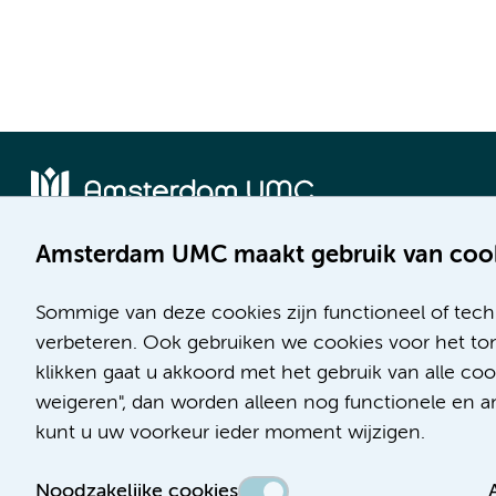
Amsterdam UMC maakt gebruik van coo
Locatie AMC
Locatie VUmc
Meibergdreef 9
De Boelelaan 1117
Sommige van deze cookies zijn functioneel of tech
1105 AZ Amsterdam
1081 HV Amsterdam
verbeteren. Ook gebruiken we cookies voor het ton
klikken gaat u akkoord met het gebruik van alle c
Telefoon:
Telefoon:
weigeren", dan worden alleen nog functionele en ana
(020) 566 9111
(020) 444 4444
kunt u uw voorkeur ieder moment wijzigen.
Route en parkeren
Route en parkeren
Noodzakelijke cookies