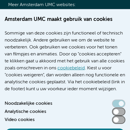
Meer Amsterdam UMC websites:
Werken bij Amsterdam UMC
Amsterdam UMC maakt gebruik van cookies
Over Amsterdam UMC
Nieuws
Sommige van deze cookies zijn functioneel of technisch
Research
noodzakelijk. Andere gebruiken we om de website te
Educatie locatie AMC
verbeteren. Ook gebruiken we cookies voor het tonen
Educatie locatie VUmc
van filmpjes en animaties. Door op "cookies accepteren"
te klikken gaat u akkoord met het gebruik van alle cookies
zoals omschreven in ons
cookiebeleid
. Kiest u voor
"cookies weigeren", dan worden alleen nog functionele en
Verwijzen & diagnostiek
analytische cookies geplaatst. Via het cookiebeleid (link in
de footer) kunt u uw voorkeur ieder moment wijzigen.
Noodzakelijke cookies
Analytische cookies
Toegankelijkheidsverklaring
Video cookies
Responsible disclosure
Algemene privacyverklaring