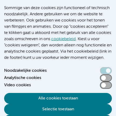
Research
Sommige van deze cookies zijn functioneel of technisch
Educatie locatie AMC
noodzakelijk. Andere gebruiken we om de website te
Educatie locatie VUmc
verbeteren. Ook gebruiken we cookies voor het tonen
van filmpjes en animaties. Door op "cookies accepteren"
te klikken gaat u akkoord met het gebruik van alle cookies
zoals omschreven in ons
cookiebeleid
. Kiest u voor
Verwijzen & diagnostiek
"cookies weigeren", dan worden alleen nog functionele en
analytische cookies geplaatst. Via het cookiebeleid (link in
de footer) kunt u uw voorkeur ieder moment wijzigen.
Noodzakelijke cookies
Toegankelijkheidsverklaring
Analytische cookies
Responsible disclosure
Video cookies
Algemene privacyverklaring
Cookieverklaring
Alle cookies toestaan
Disclaimer
Selectie toestaan
Colofon