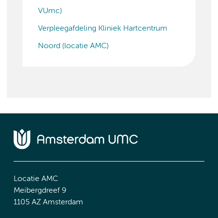
VUmc)
Verpleegafdeling Kliniek Hartcentrum
Noord (locatie AMC)
Locatie AMC
Meibergdreef 9
1105 AZ Amsterdam