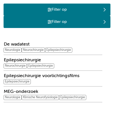
Filter op
Filter op
D
E
M
De wadatest
Neurologie
Neurochirurgie
Epilepsiechirurgie
Epilepsiechirurgie
Neurochirurgie
Epilepsiechirurgie
Epilepsiechirurgie voorlichtingsfilms
Epilepsiechirurgie
MEG-onderzoek
Neurologie
Klinische Neurofysiologie
Epilepsiechirurgie