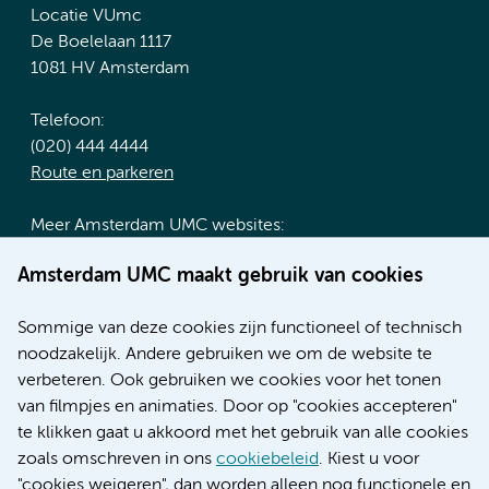
Locatie VUmc
De Boelelaan 1117
1081 HV Amsterdam
Telefoon:
(020) 444 4444
Route en parkeren
Meer Amsterdam UMC websites:
Werken bij Amsterdam UMC
Amsterdam UMC maakt gebruik van cookies
Over Amsterdam UMC
Nieuws
Sommige van deze cookies zijn functioneel of technisch
Research
noodzakelijk. Andere gebruiken we om de website te
Educatie locatie AMC
verbeteren. Ook gebruiken we cookies voor het tonen
Educatie locatie VUmc
van filmpjes en animaties. Door op "cookies accepteren"
te klikken gaat u akkoord met het gebruik van alle cookies
zoals omschreven in ons
cookiebeleid
. Kiest u voor
"cookies weigeren", dan worden alleen nog functionele en