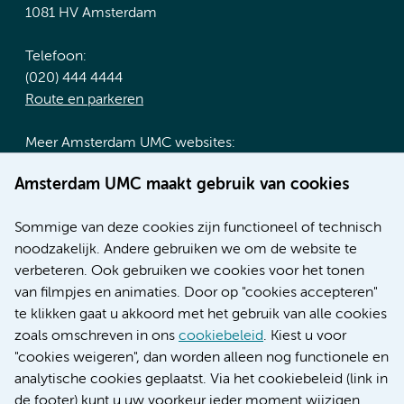
1081 HV Amsterdam
Telefoon:
(020) 444 4444
Route en parkeren
Meer Amsterdam UMC websites:
Werken bij Amsterdam UMC
Amsterdam UMC maakt gebruik van cookies
Over Amsterdam UMC
Nieuws
Sommige van deze cookies zijn functioneel of technisch
Research
noodzakelijk. Andere gebruiken we om de website te
Educatie locatie AMC
verbeteren. Ook gebruiken we cookies voor het tonen
Educatie locatie VUmc
van filmpjes en animaties. Door op "cookies accepteren"
te klikken gaat u akkoord met het gebruik van alle cookies
zoals omschreven in ons
cookiebeleid
. Kiest u voor
"cookies weigeren", dan worden alleen nog functionele en
Verwijzen & diagnostiek
analytische cookies geplaatst. Via het cookiebeleid (link in
de footer) kunt u uw voorkeur ieder moment wijzigen.