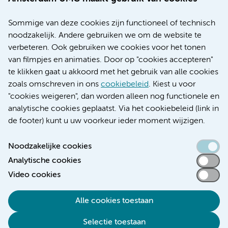
Nieuws
Research
Sommige van deze cookies zijn functioneel of technisch
Educatie locatie AMC
noodzakelijk. Andere gebruiken we om de website te
Educatie locatie VUmc
verbeteren. Ook gebruiken we cookies voor het tonen
van filmpjes en animaties. Door op "cookies accepteren"
te klikken gaat u akkoord met het gebruik van alle cookies
zoals omschreven in ons
cookiebeleid
. Kiest u voor
Verwijzen & diagnostiek
"cookies weigeren", dan worden alleen nog functionele en
analytische cookies geplaatst. Via het cookiebeleid (link in
de footer) kunt u uw voorkeur ieder moment wijzigen.
Noodzakelijke cookies
Toegankelijkheidsverklaring
Analytische cookies
Responsible disclosure
Video cookies
Algemene privacyverklaring
Cookieverklaring
Alle cookies toestaan
Disclaimer
Selectie toestaan
Colofon