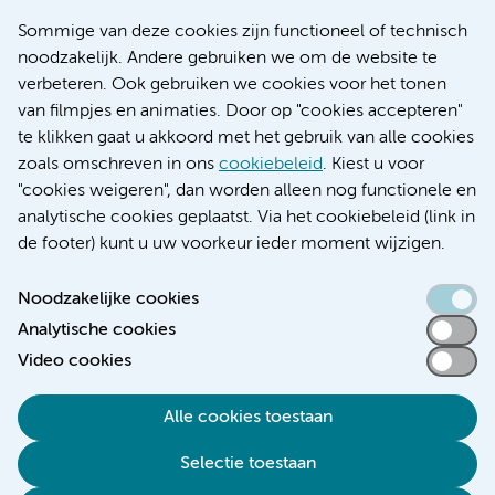
Research
Sommige van deze cookies zijn functioneel of technisch
Educatie locatie AMC
noodzakelijk. Andere gebruiken we om de website te
Educatie locatie VUmc
verbeteren. Ook gebruiken we cookies voor het tonen
van filmpjes en animaties. Door op "cookies accepteren"
te klikken gaat u akkoord met het gebruik van alle cookies
zoals omschreven in ons
cookiebeleid
. Kiest u voor
Verwijzen & diagnostiek
"cookies weigeren", dan worden alleen nog functionele en
analytische cookies geplaatst. Via het cookiebeleid (link in
de footer) kunt u uw voorkeur ieder moment wijzigen.
Noodzakelijke cookies
Toegankelijkheidsverklaring
Analytische cookies
Responsible disclosure
Video cookies
Algemene privacyverklaring
Cookieverklaring
Alle cookies toestaan
Disclaimer
Selectie toestaan
Colofon