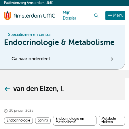
Patiëntenzorg Amsterdam UMC
content
Mijn
Zoek
Menu
Dossier
Specialismen en centra
Endocrinologie & Metabolisme
Ga naar onderdeel
van den Elzen, I.
20 januari 2025
Endocrinologie en
Metabole
Endocrinologie
Sphinx
Metabolisme
ziekten