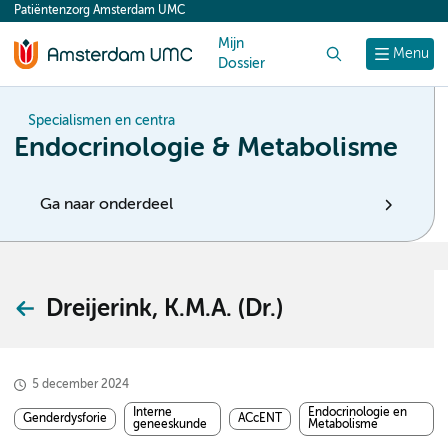
Patiëntenzorg Amsterdam UMC
content
Mijn
Zoek
Menu
Dossier
Specialismen en centra
Endocrinologie & Metabolisme
Ga naar onderdeel
Dreijerink, K.M.A. (Dr.)
5 december 2024
Interne
Endocrinologie en
Genderdysforie
ACcENT
geneeskunde
Metabolisme