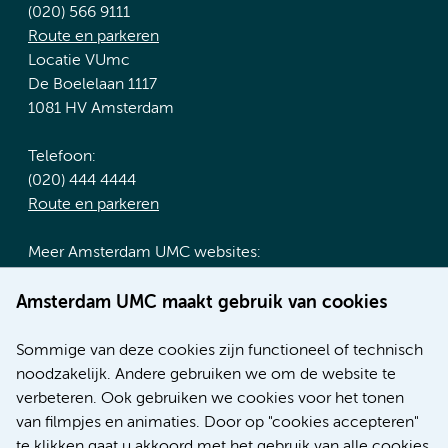
(020) 566 9111
Route en parkeren
Locatie VUmc
De Boelelaan 1117
1081 HV Amsterdam
Telefoon:
(020) 444 4444
Route en parkeren
Meer Amsterdam UMC websites:
Werken bij Amsterdam UMC
Amsterdam UMC maakt gebruik van cookies
Over Amsterdam UMC
Nieuws
Sommige van deze cookies zijn functioneel of technisch
Research
noodzakelijk. Andere gebruiken we om de website te
Educatie locatie AMC
verbeteren. Ook gebruiken we cookies voor het tonen
Educatie locatie VUmc
van filmpjes en animaties. Door op "cookies accepteren"
te klikken gaat u akkoord met het gebruik van alle cookies