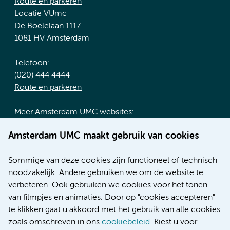
Route en parkeren
Locatie VUmc
De Boelelaan 1117
1081 HV Amsterdam
Telefoon:
(020) 444 4444
Route en parkeren
Meer Amsterdam UMC websites:
Werken bij Amsterdam UMC
Amsterdam UMC maakt gebruik van cookies
Over Amsterdam UMC
Nieuws
Sommige van deze cookies zijn functioneel of technisch
Research
noodzakelijk. Andere gebruiken we om de website te
Educatie locatie AMC
verbeteren. Ook gebruiken we cookies voor het tonen
Educatie locatie VUmc
van filmpjes en animaties. Door op "cookies accepteren"
te klikken gaat u akkoord met het gebruik van alle cookies
zoals omschreven in ons
cookiebeleid
. Kiest u voor