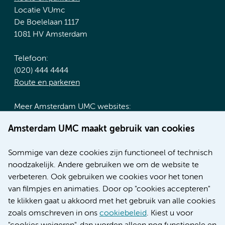
Locatie VUmc
De Boelelaan 1117
1081 HV Amsterdam
Telefoon:
(020) 444 4444
Route en parkeren
Meer Amsterdam UMC websites:
Werken bij Amsterdam UMC
Amsterdam UMC maakt gebruik van cookies
Over Amsterdam UMC
Nieuws
Sommige van deze cookies zijn functioneel of technisch
Research
noodzakelijk. Andere gebruiken we om de website te
Educatie locatie AMC
verbeteren. Ook gebruiken we cookies voor het tonen
Educatie locatie VUmc
van filmpjes en animaties. Door op "cookies accepteren"
te klikken gaat u akkoord met het gebruik van alle cookies
zoals omschreven in ons
cookiebeleid
. Kiest u voor