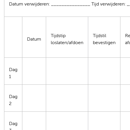
Datum verwijderen: _______________ Tijd verwijderen:
Tijdstip
Tijdstil
R
Datum
loslaten/afdoen
bevestigen
af
Dag
1
Dag
2
Dag