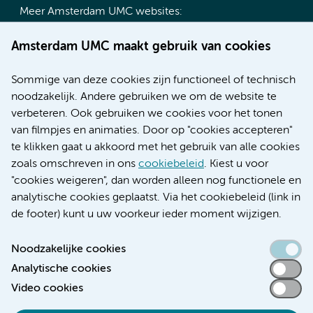
Meer Amsterdam UMC websites:
Werken bij Amsterdam UMC
Amsterdam UMC maakt gebruik van cookies
Over Amsterdam UMC
Nieuws
Sommige van deze cookies zijn functioneel of technisch
Research
noodzakelijk. Andere gebruiken we om de website te
Educatie locatie AMC
verbeteren. Ook gebruiken we cookies voor het tonen
Educatie locatie VUmc
van filmpjes en animaties. Door op "cookies accepteren"
te klikken gaat u akkoord met het gebruik van alle cookies
zoals omschreven in ons
cookiebeleid
. Kiest u voor
"cookies weigeren", dan worden alleen nog functionele en
Verwijzen & diagnostiek
analytische cookies geplaatst. Via het cookiebeleid (link in
de footer) kunt u uw voorkeur ieder moment wijzigen.
Noodzakelijke cookies
Analytische cookies
Toegankelijkheidsverklaring
Video cookies
Responsible disclosure
Algemene privacyverklaring