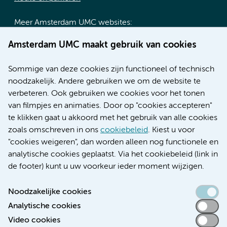
Meer Amsterdam UMC websites:
Werken bij Amsterdam UMC
Amsterdam UMC maakt gebruik van cookies
Over Amsterdam UMC
Nieuws
Sommige van deze cookies zijn functioneel of technisch
Research
noodzakelijk. Andere gebruiken we om de website te
Educatie locatie AMC
verbeteren. Ook gebruiken we cookies voor het tonen
Educatie locatie VUmc
van filmpjes en animaties. Door op "cookies accepteren"
te klikken gaat u akkoord met het gebruik van alle cookies
zoals omschreven in ons
cookiebeleid
. Kiest u voor
"cookies weigeren", dan worden alleen nog functionele en
Verwijzen & diagnostiek
analytische cookies geplaatst. Via het cookiebeleid (link in
de footer) kunt u uw voorkeur ieder moment wijzigen.
Noodzakelijke cookies
Analytische cookies
Toegankelijkheidsverklaring
Video cookies
Responsible disclosure