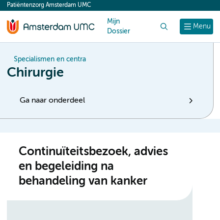
Patiëntenzorg Amsterdam UMC
content
Mijn
Zoek
Menu
Dossier
Specialismen en centra
Chirurgie
Ga naar onderdeel
Continuïteitsbezoek, advies
en begeleiding na
behandeling van kanker