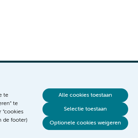
e te
Alle cookies toestaan
ren" te
Verwijzen & diagnostiek
Selectie toestaan
r "cookies
n de footer)
Optionele cookies weigeren