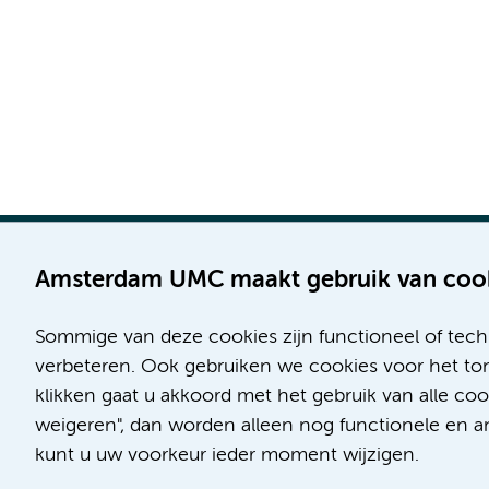
Amsterdam UMC maakt gebruik van coo
Sommige van deze cookies zijn functioneel of tech
Locatie AMC
Locatie VUmc
verbeteren. Ook gebruiken we cookies voor het ton
Meibergdreef 9
De Boelelaan 1117
klikken gaat u akkoord met het gebruik van alle c
1105 AZ Amsterdam
1081 HV Amsterdam
weigeren", dan worden alleen nog functionele en ana
kunt u uw voorkeur ieder moment wijzigen.
Telefoon:
Telefoon: