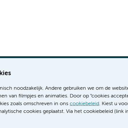
kies
nisch noodzakelijk. Andere gebruiken we om de websit
Meer Amsterdam UMC websites:
en van filmpjes en animaties. Door op "cookies accepte
ookies zoals omschreven in ons
cookiebeleid
. Kiest u voo
Werken bij Amsterdam UMC
lytische cookies geplaatst. Via het cookiebeleid (link i
Over Amsterdam UMC
Nieuws
Research