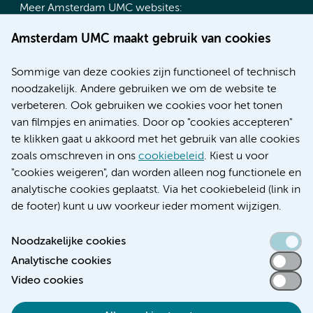
Meer Amsterdam UMC websites:
Werken bij Amsterdam UMC
Amsterdam UMC maakt gebruik van cookies
Over Amsterdam UMC
Nieuws
Sommige van deze cookies zijn functioneel of technisch
Research
noodzakelijk. Andere gebruiken we om de website te
Educatie locatie AMC
verbeteren. Ook gebruiken we cookies voor het tonen
Educatie locatie VUmc
van filmpjes en animaties. Door op "cookies accepteren"
te klikken gaat u akkoord met het gebruik van alle cookies
zoals omschreven in ons
cookiebeleid
. Kiest u voor
"cookies weigeren", dan worden alleen nog functionele en
Verwijzen & diagnostiek
analytische cookies geplaatst. Via het cookiebeleid (link in
de footer) kunt u uw voorkeur ieder moment wijzigen.
Noodzakelijke cookies
Analytische cookies
Toegankelijkheidsverklaring
Video cookies
Responsible disclosure
Algemene privacyverklaring