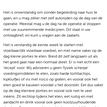
Het is onverstandig om zonder begeleiding naar huis te
gaan, en u mag zéker niet zelf autorijden op de dag van de
operatie. Meestal mag u de dag na de operatie al stoppen
met uw zuurremmende medicijnen. Dit staat in uw
ontslagbrief, en kunt u vragen aan de zaalarts.
Het is verstandig de eerste week te starten met
vloeibaar/dik vloeibaar voedsel, en met name vaker op de
dag kleine porties te eten. Breid dit zelf langzaam uit als
het goed gaat naar een normaal dieet. Er is niet echt een
‘recept’ voor. Wij adviseren u geen 'fysiek scherpe'
voedingsmiddelen te eten, zoals harde tortillachips,
kipkluifjes of vis met risico op graten; en vooral ook het
eten goed te kauwen voordat u het doorslikt. Eet dus vaker
op de dag kleinere porties en vooral ook niet te veel
inééns. ZIt rechtop tijdens het eten, eet rustig en met
aandacht en drink vooral ook geen koolzuurhoudende