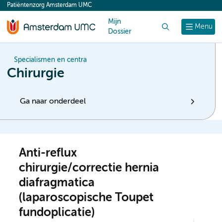
Patiëntenzorg Amsterdam UMC
content
Mijn
Zoek
Menu
Dossier
Specialismen en centra
Chirurgie
Ga naar onderdeel
Anti-reflux
chirurgie/correctie hernia
diafragmatica
(laparoscopische Toupet
fundoplicatie)