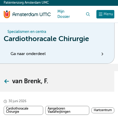
Patiëntenzorg Amsterdam UMC
content
Mijn
Zoek
Menu
Dossier
Specialismen en centra
Cardiothoracale Chirurgie
Ga naar onderdeel
van Brenk, F.
30 juni 2026
Cardiothoracale
Aangeboren
Hartcentrum
Chirurgie
Vaatafwijkingen