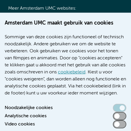
Meer Amsterdam UMC websites:
Werken bij Amsterdam UMC
Amsterdam UMC maakt gebruik van cookies
Over Amsterdam UMC
Nieuws
Sommige van deze cookies zijn functioneel of technisch
Research
noodzakelijk. Andere gebruiken we om de website te
Educatie locatie AMC
verbeteren. Ook gebruiken we cookies voor het tonen
Educatie locatie VUmc
van filmpjes en animaties. Door op "cookies accepteren"
te klikken gaat u akkoord met het gebruik van alle cookies
zoals omschreven in ons
cookiebeleid
. Kiest u voor
"cookies weigeren", dan worden alleen nog functionele en
Verwijzen & diagnostiek
analytische cookies geplaatst. Via het cookiebeleid (link in
de footer) kunt u uw voorkeur ieder moment wijzigen.
Noodzakelijke cookies
Analytische cookies
Toegankelijkheidsverklaring
Video cookies
Responsible disclosure